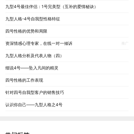
九型4号最佳伴侣：1号完美型（互补的爱情秘诀）
九型人格-4号自我型性格特征
四号性格的优势和局限
资深情感心理专家，在线一对一倾诉
推广
九型人格分析及代表人物（四）
细说4号——坠入凡间的精灵
四号性格的工作表现
针对四号自我型客户的销售技巧
认识你自己——九型人格之4号