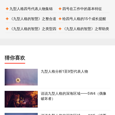
九型人格四号代表人物集锦
四号在工作中的基本特征
《九型人格的智慧》之整合道
给四号人格的15个成长提醒
路：类型四变成类型一
《九型人格的智慧》之类型四
《九型人格的智慧》之帮助类
将人格改造为本性
型四发展的一些练习
猜你喜欢
九型人格分析1至9型代表人物
说说九型人格的深海区域——5W4（偶像
破坏者）