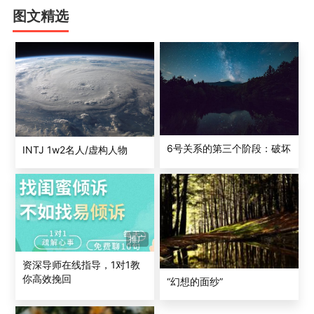
不完美，别人什么都好。
图文精选
裴宇晶博士
：每一个4号深层都在愧疚——不完美，不圆
满！
四号学员
:不完美，毋宁死。
裴宇晶博士
：宁为玉碎，不为瓦全。
6号关系的第三个阶段：破坏
INTJ 1w2名人/虚构人物
四号学员
:不健康的时候就是这个鬼样子。
裴宇晶博士
：越不健康越想羞愧，然后“反模式”启动。就是
推广
用自我放纵、自怜等方式来抵抗那个全天候的“羞愧”，自责
太多，难以承受，最终只能放浪不羁。或者让自己生病，
资深导师在线指导，1对1教
你高效挽回
谁会不原谅一个病病殃殃的可怜人？其实不是别人放不下
“幻想的面纱”
他的过错，是他们自己对自己的苛刻罢了。这就是“反羞