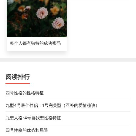
愧”。
四号学员
:一直都没有放过自己，一直在要求自己，用自怜
和放纵反羞愧，不能忍受别人哪怕一丁点的不好的话。
每个人都有独特的成功密码
裴宇晶博士
：是的，4号内心是千刀万剐。你别看4号满不
在乎的样子，好像个性，叛逆，随性，自我！那都是假
象，其实是“反羞愧”模式，那个底下的碎了一地的自我评价
和自尊，才是根本原因！
阅读排行
翟同学：啊！原来如此！高冷是表面！里面是反羞愧！
四号性格的性格特征
裴宇晶博士
：不能真的以死谢罪吧，不能天天把自己骂得
九型4号最佳伴侣：1号完美型（互补的爱情秘诀）
体无完肤吧？那怎么办呢？可惜现实中很少有4号觉察到这
九型人格-4号自我型性格特征
一层，因为4号被自己设定的代表自我的“我的形象”所欺
四号性格的优势和局限
骗。 作为退缩型性格，4对于自己的缺陷几乎无能为力！