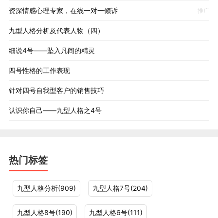
因为他无法改变，甚至也不愿改变自己。
资深情感心理专家，在线一对一倾诉
推广
九型人格分析及代表人物（四）
翟同学：怎么从态度上改变？还是接纳 那个不完美？
细说4号——坠入凡间的精灵
裴宇晶博士
：慢慢明白不完美的才是完美，一切都是辩证
四号性格的工作表现
的，矛盾的，每个人事物都是黑白两面的！不执着于纯粹
的，完美的，圆满的，因为根本没有完美，那来自幻想。
针对四号自我型客户的销售技巧
认识你自己——九型人格之4号
四号学员
:要承认没有完美太难了！
关于那些绝望们
热门标签
生命的意义
纯粹的绝望
九型人格分析(909)
九型人格7号(204)
触底反弹
九型人格8号(190)
九型人格6号(111)