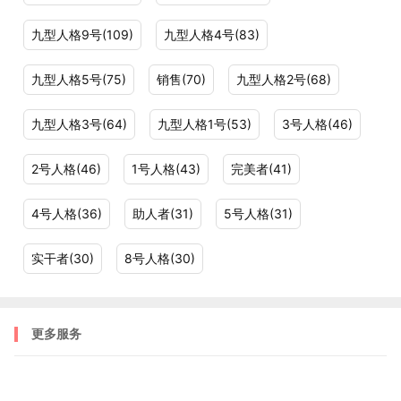
裴宇晶博士
：现实就是完美，是的，因为那会面临最深的
绝望无意义的黑洞！所以，最终是看到“不完美的完美”——
九型人格9号(109)
九型人格4号(83)
真切的完美！4号的绝望是无法解决的，只能去体验。
九型人格5号(75)
销售(70)
九型人格2号(68)
四号学员
:绝望之绝望。
九型人格3号(64)
九型人格1号(53)
3号人格(46)
裴宇晶博士
：那是一种纯粹的绝望，无条件的绝望！
2号人格(46)
1号人格(43)
完美者(41)
四号学员:
我突然感觉能看着这个绝望，有一瞬间的平静，
4号人格(36)
助人者(31)
5号人格(31)
有种触底的感觉！深呼吸，然后觉得有力量在回来。
实干者(30)
8号人格(30)
裴宇晶博士
：绝望是一种体验，触底是让你体验，彻底去
体验绝对的绝望，四号需要做的就是不把这个绝望与事件
更多服务
关联！
潘云:睡一觉第二天又是新的一天，虽然绝望也许还在我身