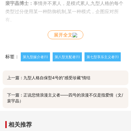
裴宇晶博士：
事情并不累人，是模式累人,九型人格的每个
类型过分使用某一种防御机制,某一种模式，企图应对所
有。
展开全文
四号学员
：模式让人累，看着自己在模式里更累。
裴宇晶博士
：看着其实不累。但是看着，还批判着，才
标签：
第九型媒介者(1)
第八型支配者(1)
第七型享乐主义者(1)
累。是批判导致的内部冲突。
四号学员
:我看着那个模式，本身也都快成一个模式了。
上一篇：
九型人格自保型4号的“感受珍藏”情结
裴宇晶博士
：这是4号的反省模式，是很可怕的，好像每天
下一篇：
正说悲情浪漫主义者——四号的浪漫不仅是指爱情（文/
裴宇晶）
都在犯错好像身边的问题都是自己的错，至少部分是。
四号学员
:是，我今天才大哭了一场，觉得自己犯了好大一
相关推荐
个错。