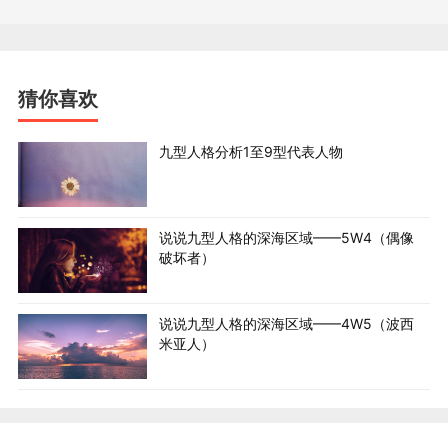
裴宇晶博士
：你没有任何过错！
四号学员
:可能别人会觉得那根本不算什么，可是我觉得好
猜你喜欢
大一个错。
九型人格分析1至9型代表人物
裴宇晶博士
：4号的反省自罪，带来了巨大痛苦，所以他们
总是羞愧，羞愧难当。那无边的愧疚，其实并不能让4号真
正“做自己”！
说说九型人格的深海区域——5W4（偶像
破坏者）
四号的不完美情结
我不够好
说说九型人格的深海区域——4W5（波西
米亚人）
我不圆满
自惭形秽
四号学员
:以死谢罪的心都有，就是觉得自己做得不够好，