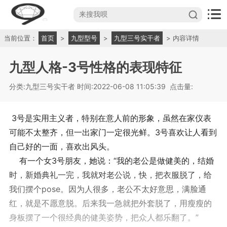
当前位置：
首页
>
九型型号
>
九型三号实干者
> 内容详情
九型人格-3号性格的表现特征
分类:九型三号实干者
时间:2022-06-08 11:05:39
点击量:
3号是实用主义者，特别在意人前的形象，虽然在家仪表
可能不太整齐，但一出家门一定很光鲜。3号喜欢让人看到
自己好的一面，喜欢出风头。
有一个女3号朋友，她说：“我的老公是做健美的，结婚
时，新婚典礼一完，我就对老公说，快，把衣服脱了，给
我们摆个pose。因为人很多，老公不太好意思，满脸通
红，就是不愿意脱。后来我一急就把外套脱了，用瘦瘦的
身板摆了一个很经典的健美姿势，把众人都乐翻了。”