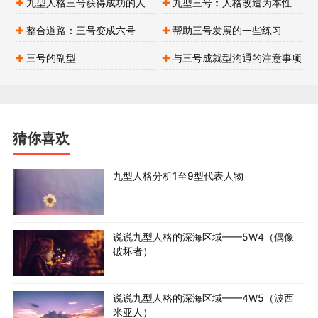
九型人格三号获得成功的人
九型三号：人格改造为本性
谎。3号也许会反驳：“没有，长这么大我从来没有说过
谎。”其实这就是一个最大的谎言，谁没有说过谎啊。#p#
整合道路：三号变成六号
帮助三号发展的一些练习
分页标题#e#
三号的副型
与三号成就型沟通的注意事项
对待感情，3号是压抑的，这与1号相似，但又不同于
1号。3号是用工作来压抑感情，1号是“一刀切”，否定麻痹
自己。3号是用心做人的人，很重视情感关系，喜欢用工
作、成就来掩盖痛苦。所以，3号在有成就的时候不代表他
猜你喜欢
没有痛苦，只不过他觉得自己有成就了，别人就会更爱
他。
九型人格分析1至9型代表人物
3号愿意“跟随大队”，但他的跟随是有条件的。比如3
号跟1号约好一起冲，1号答应了。等遇到困难的时候，#p#
分页标题#e#1号还在那冲，可一回头却发现3号不见了。3
说说九型人格的深海区域——5W4（偶像
号经常这样不守规则，喜欢走捷径。他心里想，谁像你那
破坏者）
么笨。
3号的动作很快，手势很大，行动能力很强。当然，逆境
说说九型人格的深海区域——4W5（波西
中的3号有可能什么都不干。3号看人时目光直接，刻意不
米亚人）