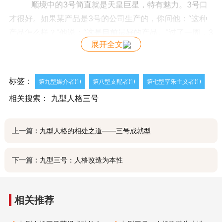
顺境中的3号简直就是天皇巨星，特有魅力。3号口
才很好。如果某产品是3号的公司生产的，你问他：“这种
产品怎么样？”他说：“这是目前最好的产品。”过了一周，3
展开全文
号的公司又有了另一批产品，你问：“这种怎么样？”他
说：“这是最棒的。”你说：“我上周买的那种你也说是最好
的。”他会说：“上周的那种是最好的，这种则是超级好
标签：
第九型媒介者(1)
第八型支配者(1)
第七型享乐主义者(1)
的。”
相关搜索：
九型人格三号
3号特别有激情，喜欢跟人打成一片。3号的目标感很
强。如果你说#p#分页标题#e#3号有野心，3号会不太舒
服，但如果把“野心”换成“远大理想”，3号就会说“本来就
上一篇：
九型人格的相处之道——三号成就型
是”。3号乐观，喜欢往好的方面看。3号喜欢学习，只要符
合他目标的东西他都会学，所以每天他都会很忙。对3号来
下一篇：
九型三号：人格改造为本性
说，家就像客栈，大部分3号都是工作狂，除了那些已经实
现个人成就的之外。
逆境中的3号为达到目的会不择手段。另外，3号投机
相关推荐
性强。当然，他会“灵活”替换。3号还自私自利，喜欢说