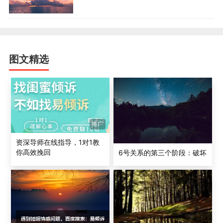
表露感受。他的这一点在自由市场砍价时非常实用，你开
价1000元，3号目光死死地盯着你，直接砍成300。如果
成交了，他的表情还好像是给你面子一样，心中的兴奋丝
毫没有表露。所以，很多的谈判专家都是3号。
图文精选
3号的讲话方式夸张，喜欢讲笑话。不过，3号不会随意
讲笑话，他讲笑话一般都是抱有某种目的的，也就是说有
需要、有目的他才讲，不需要的时候他是不会讲的。#p#
分页标题#e#7号也喜欢讲笑话，但7号不像3号那样有目的
性，7号是信口就讲，觉得好玩就讲。3号的声音很大，声
推广
线不尖不沉，非常有魅力。
资深导师在线指导，1对1教
3号喜欢多元化的工作环境，越好玩、越有创意对他来说就
你高效挽回
6号关系的第三个阶段：破坏
越好。策划是3号的强项，3号还可以做指挥者，有时做执
行者也不错。3号喜欢有挑战的工作。一个单位如果没有挑
战，3号肯定待不久就会炒老板鱿鱼。1号不会轻易炒老板
鱿鱼；2号是看感觉，如果单位冲突不断，他也会走；
3#p#分页标题#e#号则是看单位有没有什么可以学的，有