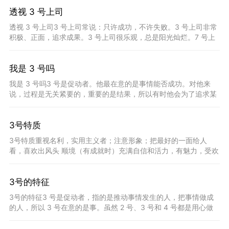
透视 3 号上司
透视 3 号上司3 号上司常说：只许成功，不许失败。3 号上司非常
积极、正面，追求成果。3 号上司很乐观，总是阳光灿烂。7 号上
司也是这样，令人充满希望。3 号上司是变色龙，见人说人话，
我是 3 号吗
我是 3 号吗3 号是促动者。他最在意的是事情能否成功。对他来
说，过程是无关紧要的，重要的是结果，所以有时他会为了追求某
种结果而不择手段。通过 3 号的自我描述，我们将会对 3
3号特质
3号特质重视名利，实用主义者；注意形象；把最好的一面给人
看，喜欢出风头 顺境（有成就时）充满自信和活力，有魅力，受欢
迎，积极追求，自我增进，有强烈的目标感，有野心 逆境（一事无
成时）为达到目
3号的特征
3号的特征3 号是促动者，指的是推动事情发生的人，把事情做成
的人，所以 3 号在意的是事。虽然 2 号、3 号和 4 号都是用心做
人，但 2 号在意的是人， 4 号在意的是感受。3 号的基本恐