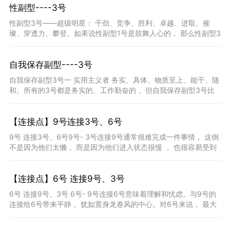
性副型----3号
性副型3号——超级明星： 干劲、竞争、胜利、卓越、进取、摧
璨、穿透力、攀登。如果说性副型1号是鼓舞人心的， 那么性副型3
号就是抱负不凡的，他们有干劲、远见、个人
自我保存副型----3号
自我保存副型3号一 实用主义者 务实、具体、物质至上、能干、随
和。所有的3号都是务实的、工作勤奋的， 但自我保存副型3号比
其他3 号更甚。跟自我保存副型2号一样， 这型人宫
【连接点】9号连接3号、6号
9号 连接3号、6号9号- 3号连接9号通常很难完成一件事情， 这倒
不是因为他们太懒， 而是因为他们进入状态很慢 ， 也很容易受到
干扰， 导致注意力分散。与3号的连接让他们行动起来，专
【连接点】6号 连接9号、3号
6号 连接9号、3号 6号- 9号连接6号意味着理解和忧虑。与9号的
连接给6号带来平静， 犹如置身龙卷风的中心。对6号来说， 最大
的困难是缺乏一个可以站立的稳固平台， 9 号恰好