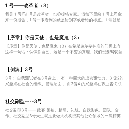
1 号――改革者（3）
我是 1 号吗1 号是改革者，也称捉错专家。假如下属给 1 号上司拿
来一份报告，1 号一眼看到的就是错别字或者错的标点。1 号就是
这样，总是先看到不对或不足的地方， 这就是捉错专家
【序章】你是天使，也是魔鬼（3）
【序章】你是天使，也是魔鬼（3）在希腊达尔斐神庙的门楣上有
这样一句话：认识你自己。这是一个不变的真理。我们想要驾驭自
己，从容地发挥自己，游刃有余地做自己，那就要先认识自己。
&ld
【侧翼】3号
3号： 自我测试者在3号身上， 有一种巨大的成功驱动力。3 偏2的
兴趣点在社会的组织、管理层面， 而3偏4 的兴趣点在职业咨询或
其他允许独立做事的活 动上。3偏2一管理者。3偏2很
社交副型----3号
社交副型3号—— 政客 领袖、精明、礼貌、自我形象、团队、合
作。社交副型3号天生就是要做大机构或其他公众领域的一流精英
的。跟社交副型2号一样， 他们也很擅长在