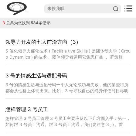
3
总共为您找到
534
条记录
领导力开发的七大前沿方向（3）
5 催化领导力催化技术 ( Facilit a tive Ski lls ) 是团体动力学 ( Grou
p Dynam ics ) 的技术， 团体领导者运用它集思广益 ， 群策群
力， 使团队和组织绩效最大化C 6 教练领导力
3 号的情感生活与适配号码
3 号的情感生活与适配号码一个人无论成功与失败，他的某些特质
都会从性格上体现出来。比如，3 号寻找自己的终身伴侣时目标明
确，他要求对方必须有特长值得他炫耀。只要有了他所需
怎样管理 3 号员工
怎样管理 3 号员工管理 3 号员工主要应从以下几方面入手：第一，
如何跟 3 号员工沟通。跟 3 号员工沟通，我们要注意 3 点。首
先，3 号喜欢权威人士，他喜欢与有本事、有才华、有能力