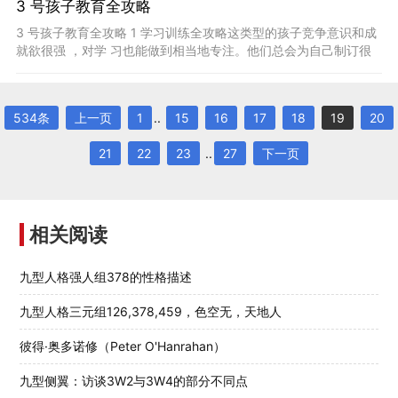
3 号孩子教育全攻略
3 号孩子教育全攻略 1 学习训练全攻略这类型的孩子竞争意识和成
就欲很强 ，对学 习也能做到相当地专注。他们总会为自己制订很
高的目标，所以总是忙忙碌碌的。这类型孩子无论做
534条
上一页
1
..
15
16
17
18
19
20
21
22
23
..
27
下一页
相关阅读
九型人格强人组378的性格描述
九型人格三元组126,378,459，色空无，天地人
彼得·奥多诺修（Peter O'Hanrahan）
九型侧翼：访谈3W2与3W4的部分不同点