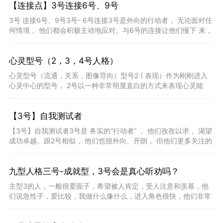
【连接点】3号连接6号、9号
3号 连接6号、9号3号- 6号连接3号是外向的行动者， 无论面对任
何情境， 他们都会积极主动地应对。与6号的连接让他们慢下 来，
变得更谨慎，因 此可以避免做出不明智或不成熟的行为
心灵型号（2，3，4号人格）
心灵型号（流通，关系，图像导向）型号2 ( 表现）作为刚刚进入
心灵中心的型号， 2号以一种非常明显直白的方式来表现心灵能
量。他们对自己的情感有高度的觉察力， 他们运用自己的情感来积
【3号】自我测试者
【3号】自我测试者3号是 务实的“行动者” ， 他们孜孜以求， 渴望
成功卓越。跟2号相似， 他们也很外向、开朗， 但他们更多关注的
是任务， 而不是人。他们的确会努力做到与
九型人格三号-成就型，3号会是真心听劝吗？
主型3的人，一般很爱面子，希望被人肯定，受人注意和羡慕，他
们说急性子，爱比较，我做什么像什么，进入角色很快，他们非常
有目标感，让我变成工作狂，3号爱你就会变成你喜欢的样子。因
为他们往