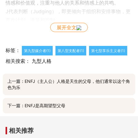
情感和价值观，注重与他人的关系和情感上的共鸣。
J代表判断（Judging），即更倾向于组织和安排事物，更
喜欢计划、决策和控制。
展开全文
ENFJ类型的人通常是热情、有同情心、善于沟通和协作的
领导者，也是天生的教育者和慈善家。他们通常会关注他
人的需要，并且善于通过情感的方式来影响他人。他们重
标签：
第九型媒介者(1)
第八型支配者(1)
第七型享乐主义者(1)
视人际关系，善于处理人际关系问题，并喜欢扮演调停者
相关搜索：
九型人格
的角色。他们喜欢协作和工作，以实现他们的目标和愿
景，并通过计划和组织来确保事情顺利进行。
上一篇：
ENFJ（主人公）人格是天生的父母，他们通常以这个角
色为乐
下一篇：
ENFJ是高期望型父母
相关推荐