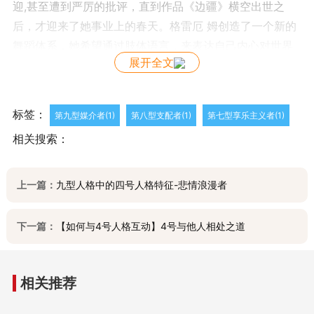
迎,甚至遭到严厉的批评，直到作品《边疆》横空出世之
后，才迎来了她事业上的春天。格雷厄 姆创造了一个新的
舞蹈体系，她希望通过肢体语言，来表达自己内心对世界
展开全文
的感受。所以,她通过 不停地探索,创造出了一整套系统的
现代舞技巧和训练方法。这种技巧的特点是注重人的脊柱
活 动，四肢向外伸张，动作以躯干的收缩和伸展为主，尤
标签：
第九型媒介者(1)
第八型支配者(1)
第七型享乐主义者(1)
其是地面上起伏的技巧在她的舞蹈体系里面 得到了极大的
相关搜索：
发展。格雷厄姆认为，舞蹈不仅仅是一种叙事的方式，同
时也是表现人们内在精神 实质的重要手段。所以,在她的舞
蹈中，出人意料地运用很多电影的表现手法，巧妙地将时
上一篇：
九型人格中的四号人格特征-悲情浪漫者
间和空 间完美地组合在一起。
下一篇：
【如何与4号人格互动】4号与他人相处之道
相关推荐