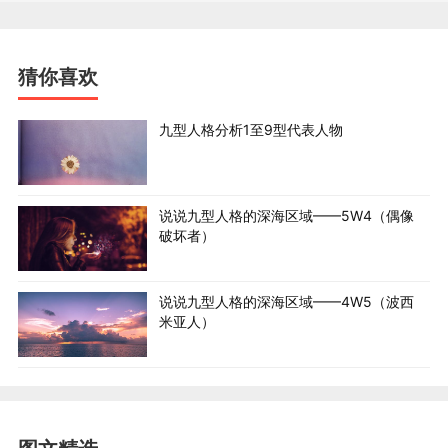
猜你喜欢
九型人格分析1至9型代表人物
说说九型人格的深海区域——5W4（偶像
破坏者）
说说九型人格的深海区域——4W5（波西
米亚人）
英国著名的浪漫主义诗人雪莱，也是4号型的代表。雪莱出
身于一个富庶的家庭，有着显赫 的权势和地位，但他却天
生就具有叛逆的、不落俗套的性格。童年时期，雪莱经常
陶醉在书本和幻 想之中，无论是在树林漫步，还是坐卧在
荒野上休息,他的手里总是捧着一本书。经过这样的熏陶 和