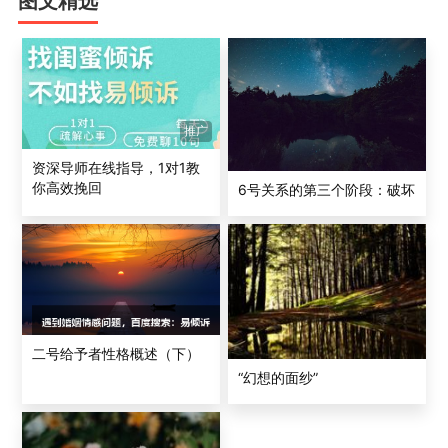
图文精选
锻炼，在他很小的时候，便开始尝试写作诗歌。后来，在
伊顿的几年里，雪莱和他的一位好友合 作了《流浪的犹太
人》和《扎斯特罗奇》，一经出版,便震惊了英国文坛。
雪莱是位无神论者,这在当时来说，是极不合时宜的。所
推广
以，他遭受到很多打击和污蔑，尽管 如此,但他痴心不改，
醉心于文学创作。于是他的作品不断地问世，如《阿拉斯
资深导师在线指导，1对1教
你高效挽回
6号关系的第三个阶段：破坏
特》《麦布女王》《一 朵枯萎的紫罗兰》《伊斯兰起义》
《希腊》《无神论的必然》《阿童尼》等。尤其是在1818
年至1819 年年间，雪莱完成了两部重要的长诗《解放了的
普罗米修斯》和《倩契》，以及著名的《西风颂》。雪 莱
追求理想的世界，反对残暴的统治以及腐朽的现实，他的
诗歌充满了革命的精神。在那个年代， 雪莱几乎就是英国
二号给予者性格概述（下）
工人运动的号角和旗帜。
“幻想的面纱”
美国著名演员马龙•白兰度也是典型的4号型，他自然、完
美而独特的表演风格使他成为影 坛最具影响力的人物之
一。马龙•白兰度从小就是一个顽皮好动、性格倔强的人，