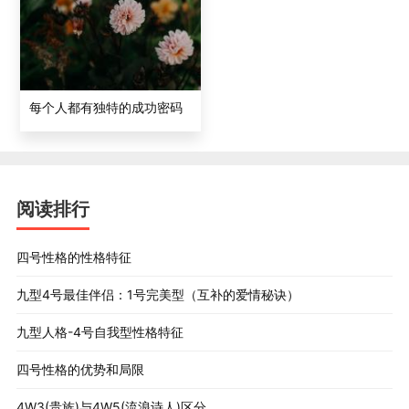
曾经被好几所 学校开除。为此，他的父亲四处奔波为他寻
找以后的出路，但是最终他自己选择去了纽约,进入专 门的
戏剧学校攻读表演艺术。白兰度在表演领域充分发挥了他
的独特风格，于1944年演出了他 的第一部舞台剧《我记得
每个人都有独特的成功密码
妈妈》。之后他又陆续参与了几部戏的演出，其中就有奠
定了他演艺生 涯的百老汇名剧《欲望号街车》，在该片中
他以其独特的厚实沉稳，粗野遒劲的表演风格成功地塑造
了流氓无产者斯坦利的形象,出色的表演使他获得他的第一
阅读排行
次奥斯卡奖提名。后来又先后出演 了《柴巴达万岁》《恺
撒大帝》《码头风云》，这几部影片奠定了他在美国影坛
四号性格的性格特征
的地位。他以独树一 帜的“反英雄”格调，突破传统，超越
九型4号最佳伴侣：1号完美型（互补的爱情秘诀）
常规,在影坛辉煌了十年。此后，他又凭借《萨巴达》《朱
利斯 •恺撒》和《狂野的人》而获得三次奥斯卡奖提名。
九型人格-4号自我型性格特征
1970年演出了影片《教父》，在社会上引起巨 大轰动，白
四号性格的优势和局限
兰度把老一代教父维多•柯利昂演绎得出神入化，入木三
分，充分展现他惊人的才华， 为此他获得了奥斯卡最佳男
4W3(贵族)与4W5(流浪诗人)区分