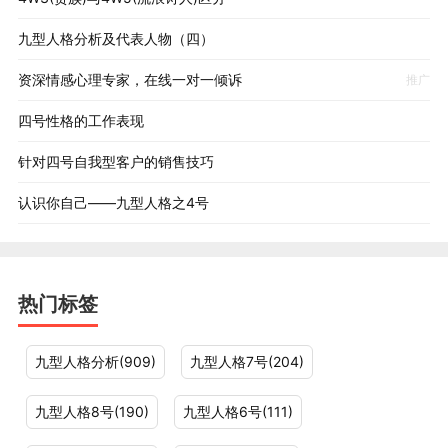
主角奖的金像奖。
九型人格分析及代表人物（四）
马龙•白兰度的一生出演了大量的影片，早期风格比较统
资深情感心理专家，在线一对一倾诉
一，饰演的都是硬朗、不羁、放荡，游 离于主流群体之
推广
外，却充满了致命的吸引力的角色。后来又尝试了各种不
四号性格的工作表现
同风格的表演。从最开 始的硬汉到后来的睿智老者，他为
针对四号自我型客户的销售技巧
影迷们创造了一个又一个的经典荧幕形象。
除此以外，典型的第四类型代表人物还有许多,像英国著名
认识你自己——九型人格之4号
诗人济慈、美国电影制片人和演员 奥森•威尔斯、美国女
演员贝蒂•戴维斯，等等。
热门标签
九型人格分析(909)
九型人格7号(204)
九型人格8号(190)
九型人格6号(111)