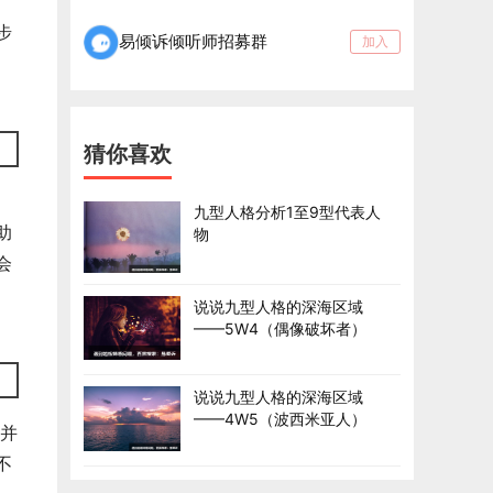
步
易倾诉倾听师招募群
加入
猜你喜欢
九型人格分析1至9型代表人
助
物
会
说说九型人格的深海区域
——5W4（偶像破坏者）
说说九型人格的深海区域
——4W5（波西米亚人）
并
不