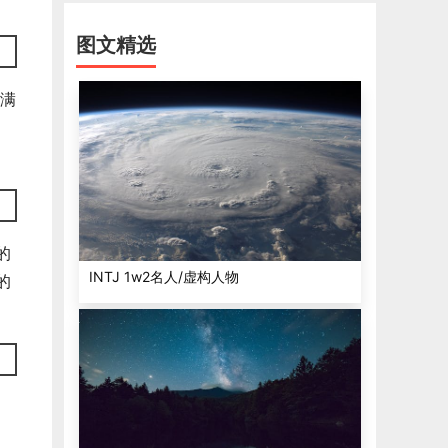
图文精选
满
的
INTJ 1w2名人/虚构人物
的