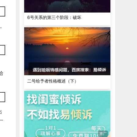
6号关系的第三个阶段：破坏
，
给
二号给予者性格概述（下）
出
一
推广