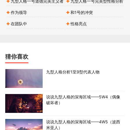
九型人格一号道德完美主义者
九型人格一号完美型性格分析
是在做“正确的事情”，就会出手帮助；如果他们是错误的，
解读
就会置之不理。
作为领导
和1号的冲突
＊认力付出就该有所收获。“我应该受到尊敬和特殊对待，
在团队中
性格亮点
因为我为这个 世界做出了贡献。”
＊希望因为自己的付出和成就获得奖赏，但是又不会主动
去要求。如果 没有得到认可，可能把愤怒发泄在一些细小
事情上。通过发现他人的过错，来 安抚自己。
猜你喜欢
＊难以承担责任。担心工作无法做好。
＊不希望因为他人的错误而受到威胁。在没有发现错误根
九型人格分析1至9型代表人物
源之前，会和周围划清界限，远离错误。
＊害怕自己犯错误。会去争夺权力，争论谁是正确的。
＊推卸责任。“那是有原因的。”“那不是我的错。”
说说九型人格的深海区域——5W4（偶像
＊避免危险。危险导致错误。如果有疑虑，就静观事态发
破坏者）
展，不会冒险。
＊积极支持那些在工作中处于劣势或通过自身努力获得提
说说九型人格的深海区域——4W5（波西
高的人。
米亚人）