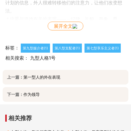
计划的信息，外人很难转移他们的注意力，让他们改变想
法。
＊注重与道德有关的表现——－纪律、礼貌、形象、尊
展开全文
重。
＊喜欢做更胜于感觉。关注的是工作本身，而不是工作中
相互之间的关系。
标签：
第九型媒介者(1)
第八型支配者(1)
第七型享乐主义者(1)
＊能够庄意到工作中的关键问题，但是很难及时给出一个
相关搜索：
九型人格1号
全面的解决方案。总是担心有太多的错误存在。
＊在常规的角色中感到安全。尊重工作中的权威关系和等
级关系。
上一篇：
第一型人的外在表现
＊重视简历和个人纪录。“优秀的人才一定有优秀的历史。”
＊专庄于工作是为了自己。快乐来自于出色完成的工作。
下一篇：
作为领导
＊为了正确的目标、优秀的领导、出色的团队努力工作。
＊把自己的付出与他人的付出进行比较：“如果他们做，我
就做。如果他们不做，我也不做。”
相关推荐
＊喜欢记录。关庄他人的工作是正确还是错误。如果他人