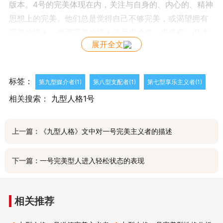
版本。4号的完美体现在内，关注与自身的、内心的、精神
思想上的完美。他们总是觉得自己不够完美，或渴望拥有
完美的情人。然而完美的情人总是很难得，很稀有，但这
展开全文
并不影响4号对完美的追求，4号会有办法来应对。比如与
情人保持距离，因为距离产生美，或干脆想象出一个虚拟
的情人，并与之相恋。
标签：
第九型媒介者(1)
第八型支配者(1)
第七型享乐主义者(1)
由于1号与4号都对完美有着追求，在我们做判断的时
相关搜索：
九型人格1号
候，并不容易区分。在九型人格的图像中，我们发现1号和
4号有一条连接线，那表明这两个号码有着密切的联系：1
号的压力态是4号，而4号的安全态是1号。在这里，我教大
上一篇：
《九型人格》文中对一号完美主义者的描述
家一个区分1号和4号的办法：1号对完美的体现是在外的，
他们常会指着别人说“为什么你……”，而4号发问的对象是
下一篇：
一号完美型人进入轻松状态的表现
自己：“为什么我……”。你是1号还是4号？对照一下就知道
了。
相关推荐