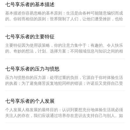
七号享乐者的基本描述
基本描述你容易忽略的基本原则：生活是由各种可能随意编织而成
的。你转而相信的原则：世界限制了人们，让他们遭受挫折，也给
他们带来烦恼。你应对该原则的策略：通过参与愉快的活动，通
七号享乐者的主要特征
主要特征因为使用该策略，你的注意力集中于：有趣的、令人快乐
的、奇妙的想法，计划、选择方案；不同领域信息与知识之间的相
互关联；所有你想要的。你把精力投入到：尽可能地体验和享受
七号享乐者的压力与愤怒
压力与愤怒你的压力源：处理过重的负担，它源自于你对体验生活
的执着；为了避免痛苦反复地犯同样的错误；许诺后又觉得自己受
了骗。你的愤怒源：约束与限制，它们妨碍你得到自己想要的东
七号享乐者的个人发展
个人发展人格发展的最终目的：认识到要想充分地体验生活就必须
关注人的存在，我们应该通过培养存在意识去支持自己与别人。如
何促进你的个人发展：认识到寻找快乐是因为害怕快乐被