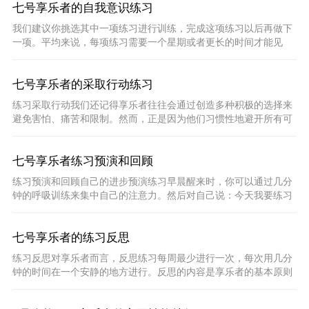
七号享乐者的自我意识练习
我们建议你挑选其中一项练习进行训练，完成这项练习以后再做下
一项。平均来说，每项练习需要一个星期或者更长的时间才能见
效。如果你用日记的方式记录每天的练习体会，那么你会发
七号享乐者的采取行动练习
练习采取行动我们还记得享乐者往往会通过创造多种积极的选择来
避免害怕、痛苦和限制。然而，正是因为他们习惯性地避开所有可
能导致害怕或烦恼的事物，所以他们实际上限制了自己
七号享乐者练习预演和回顾
练习预演和回顾自己的进步预演练习早晨醒来时，你可以通过几分
钟的呼吸训练来集中自己的注意力。然后对自己说：今天我要练习
将自己的注意力和精力集中于此时此刻，我要排除沮丧和
七号享乐者的练习反思
练习反思对享乐者而言，反思练习每周最少进行一次，每次用几分
钟的时间在一个安静的地方进行。反思的内容是享乐者的基本原则
和最终的人生目标。在这里，我们建议你选择户外的自然